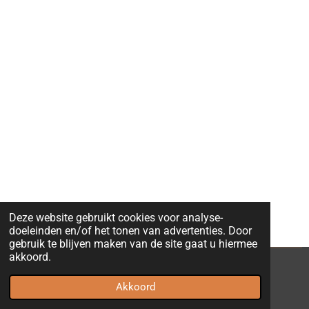
l
u
e
a
t
t
y
e
t
i
n
g
s
Deze website gebruikt cookies voor analyse-
doeleinden en/of het tonen van advertenties. Door
gebruik te blijven maken van de site gaat u hiermee
akkoord.
© 2023 - 2026 ChimpsvanArtis
Akkoord
Powered by
JouwWeb