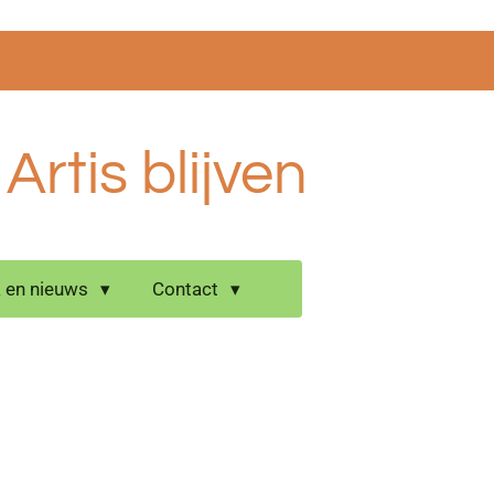
rtis blijven
 en nieuws
Contact