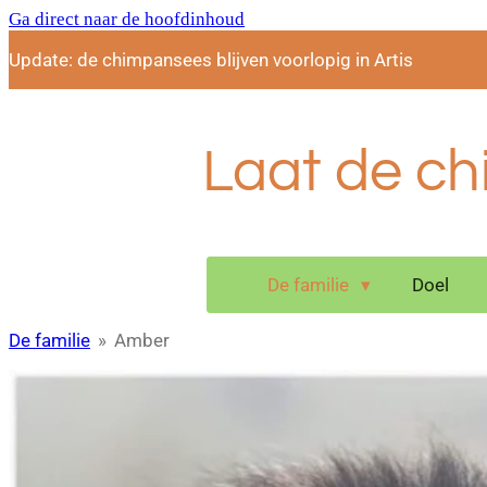
Ga direct naar de hoofdinhoud
Update: de chimpansees blijven voorlopig in Artis
Laat de chi
De familie
Doel
De familie
»
Amber