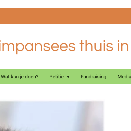
mpansees thuis in A
Wat kun je doen?
Petitie
Fundraising
Media