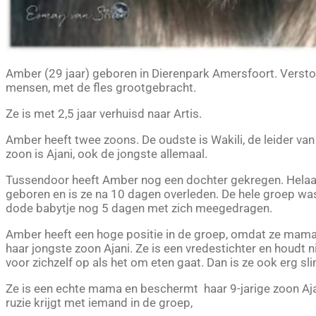
Amber (29 jaar) geboren in Dierenpark Amersfoort. Ve
rst
mensen, met de fles grootgebracht.
Ze is met 2,5 jaar verhuisd naar Artis.
Amber heeft twee zoons. De oudste is Wakili, de leider va
zoon is Ajani, ook de jongste allemaal.
Tussendoor heeft Amber nog een dochter gekregen. Helaa
geboren en is ze na 10 dagen overleden. De hele groep wa
dode babytje nog 5 dagen met zich meegedragen.
Amber heeft een hoge positie in de groep, omdat ze mama i
haar jongste zoon Ajani. Ze i
s een vredestichter en houdt n
voor zichzelf op als het om eten gaat. Dan is ze ook erg sl
Ze is een echte mama en beschermt haar 9-jarige zoon Aja
ruzie krijgt met iemand in de groep,